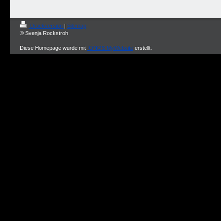
Druckversion
|
Sitemap
© Svenja Rockstroh
Diese Homepage wurde mit
IONOS MyWebsite
erstellt.