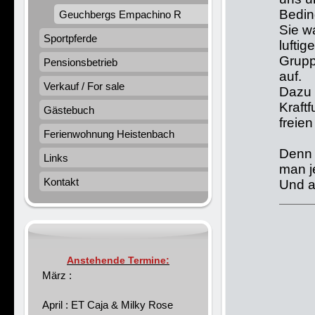
Bedin
Geuchbergs Empachino R
Sie w
Sportpferde
luftig
Grupp
Pensionsbetrieb
auf.
Verkauf / For sale
Dazu 
Kraft
Gästebuch
freie
Ferienwohnung Heistenbach
Denn 
Links
man j
Kontakt
Und a
Anstehende Termine:
März :
April : ET Caja & Milky Rose