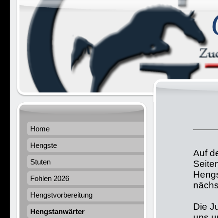
Home
Hengste
Auf d
Stuten
Seite
Hengs
Fohlen 2026
nächs
Hengstvorbereitung
Die J
Hengstanwärter
uns u