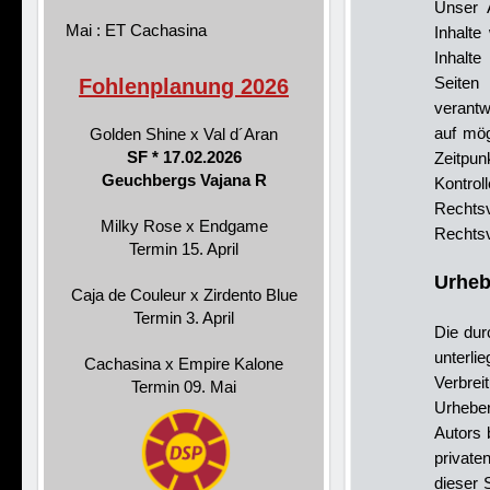
Unser A
Mai : ET Cachasina
Inhalte
Inhalte
Seiten
Fohlenplanung 2026
verantw
auf mög
Golden Shine x Val d´Aran
SF * 17.02.2026
Zeitpun
Geuchbergs Vajana R
Kontrol
Recht
Milky Rose x Endgame
Rechtsv
Termin 15. April
Urheb
Caja de Couleur x Zirdento Blue
Termin 3. April
Die dur
unterli
Cachasina x Empire Kalone
Verbre
Termin 09. Mai
Urheber
Autors 
private
dieser 