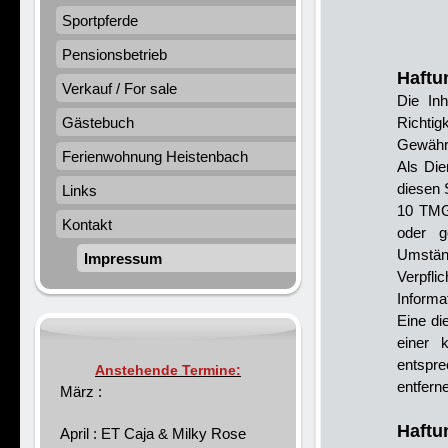
Sportpferde
Pensionsbetrieb
Haftun
Verkauf / For sale
Die Inh
Gästebuch
Richtigk
Gewähr
Ferienwohnung Heistenbach
Als Die
diesen 
Links
10 TMG 
Kontakt
oder g
Umständ
Impressum
Verpfl
Informa
Eine di
einer 
entspr
Anstehende Termine:
entfern
März :
Haftu
April : ET Caja & Milky Rose