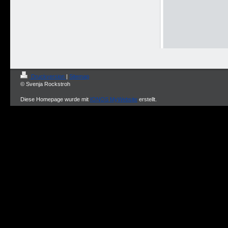
Druckversion
|
Sitemap
© Svenja Rockstroh
Diese Homepage wurde mit
IONOS MyWebsite
erstellt.