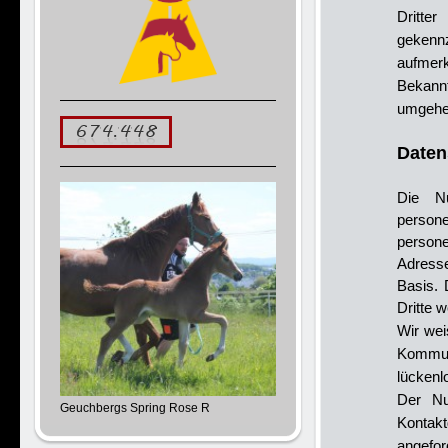
Dritte
gekennz
aufmer
Bekann
umgehen
Daten
Die N
perso
person
Adressen
Basis. 
Dritte 
Wir wei
Kommun
lückenl
Der Nu
Geuchbergs Spring Rose R
Kontak
angefo