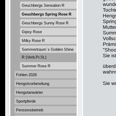
wund
Geuchbergs Sensation R
Tocht
Geuchbergs Spring Rose R
Heng
Spring
Geuchbergs Sunny Rose R
Mutter
Gipsy Rose
Summe
Volls
Milky Rose R
Prämi
Sommertraum´s Golden Shine
"Shoo
Sie is
R (Verb.Pr.St.)
überd
Summer Rose R
wahns
Fohlen 2026
Sie w
Hengstvorbereitung
Hengstanwärter
Sportpferde
Pensionsbetrieb