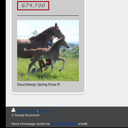
Geuchbergs Spring Rose R
Druckversion
|
Sitemap
© Svenja Rockstroh
Diese Homepage wurde mit
IONOS MyWebsite
erstellt.