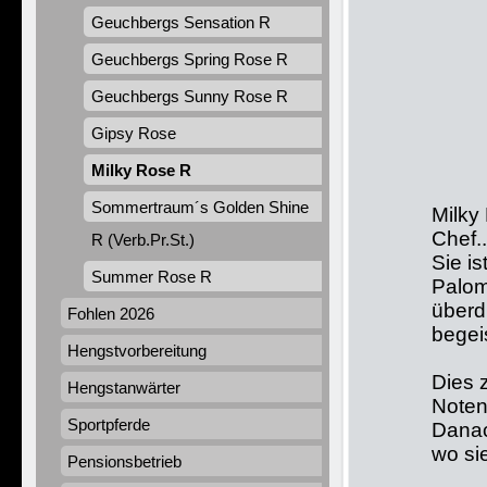
Geuchbergs Sensation R
Geuchbergs Spring Rose R
Geuchbergs Sunny Rose R
Gipsy Rose
Milky Rose R
Sommertraum´s Golden Shine
Milky
Chef..
R (Verb.Pr.St.)
Sie is
Summer Rose R
Palom
überd
Fohlen 2026
begeis
Hengstvorbereitung
Dies z
Hengstanwärter
Noten
Sportpferde
Danac
wo si
Pensionsbetrieb